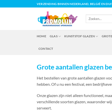
Ga
VERZENDING BINNEN NEDERLAND, BELGIË EN DU
naar
inhoud
Zoeken
naar:
HOME
GLAS
KUNSTSTOF GLAZEN
GROTE
CONTACT
Grote aantallen glazen be
Het bestellen van grote aantallen glazen vo
hebben. Of u nu een festival, een bedrijfsev
Onze glazen zijn niet alleen functioneel, m
verschillende soorten glazen, waaronder wijn
serveert.