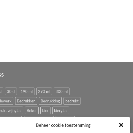
GS
l
30 cl
190 ml
290 ml
300 ml
dewerk
Bedrukken
Bedrukking
bedrukt
rukt wijnglas
Beker
bier
bierglas
ping glazen
Caravan glazen
eierdopje
Beheer cookie toestemming
ival glas
haan
hen
Horeca wijnglas
Kip