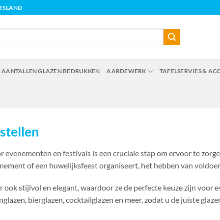
ITSLAND
 AANTALLEN GLAZEN BEDRUKKEN
AARDEWERK
TAFELSERVIES & AC
stellen
or evenementen en festivals is een cruciale stap om ervoor te zor
enement of een huwelijksfeest organiseert, het hebben van voldoend
aar ook stijlvol en elegant, waardoor ze de perfecte keuze zijn vo
glazen, bierglazen, cocktailglazen en meer, zodat u de juiste glaze