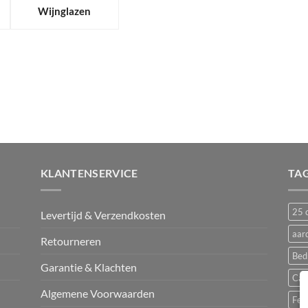
Wijnglazen
KLANTENSERVICE
TA
25 c
Levertijd & Verzendkosten
aar
Retourneren
Bed
Garantie & Klachten
Cam
Algemene Voorwaarden
Fest