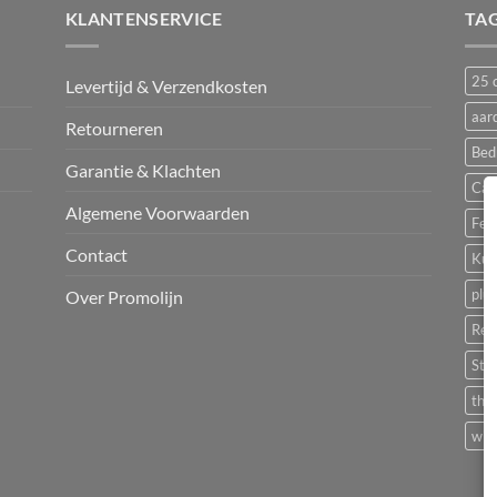
KLANTENSERVICE
TA
25 c
Levertijd & Verzendkosten
aar
Retourneren
Bed
Garantie & Klachten
Cam
Algemene Voorwaarden
Fest
Contact
Kun
plu
Over Promolijn
Rec
Sta
the
wit