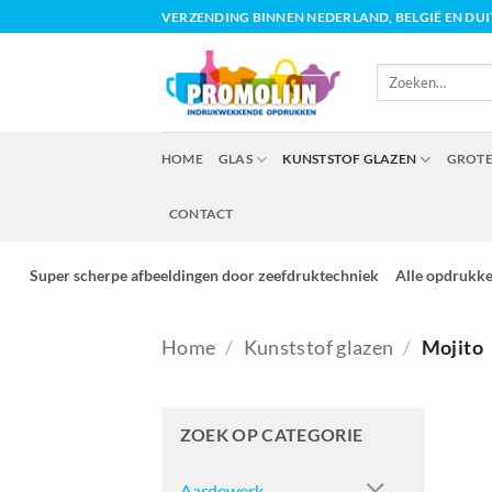
Ga
VERZENDING BINNEN NEDERLAND, BELGIË EN DU
naar
inhoud
Zoeken
naar:
HOME
GLAS
KUNSTSTOF GLAZEN
GROTE
CONTACT
Super scherpe afbeeldingen door zeefdruktechniek
Alle opdrukk
Home
/
Kunststof glazen
/
Mojito
ZOEK OP CATEGORIE
Aardewerk