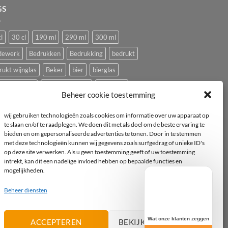
GS
l
30 cl
190 ml
290 ml
300 ml
dewerk
Bedrukken
Bedrukking
bedrukt
rukt wijnglas
Beker
bier
bierglas
ping glazen
Caravan glazen
eierdopje
Beheer cookie toestemming
ival glas
haan
hen
Horeca wijnglas
Kip
wij gebruiken technologieën zoals cookies om informatie over uw apparaat op
ststof
logo
mok
mus
Pasabahce
te slaan en/of te raadplegen. We doen dit met als doel om de beste ervaring te
bieden en om gepersonaliseerde advertenties te tonen. Door in te stemmen
imvee
porselein
Proefglas
proefglazen
met deze technologieën kunnen wij gegevens zoals surfgedrag of unieke ID's
yclebaar
rode wijnglas
Royal Leerdam
op deze site verwerken. Als u geen toestemming geeft of uw toestemming
intrekt, kan dit een nadelige invloed hebben op bepaalde functies en
pelbaar
Tasting
tea-for-one
Theepot
mogelijkheden.
epotje
Tritan
vogel
vogeltje
Wijnglas
Beheer diensten
witte wijnglas
zwart
Wat onze klanten zeggen
ACCEPTEREN
BEKIJK VOORKEUREN