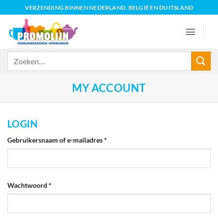
Ga
VERZENDING BINNEN NEDERLAND, BELGIË EN DUITSLAND
naar
inhoud
Zoeken
naar:
MY ACCOUNT
LOGIN
Vereist
Gebruikersnaam of e-mailadres
*
Vereist
Wachtwoord
*