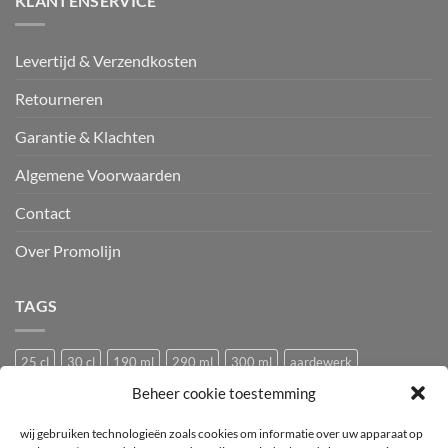
KLANTENSERVICE
Levertijd & Verzendkosten
Retourneren
Garantie & Klachten
Algemene Voorwaarden
Contact
Over Promolijn
TAGS
25 cl
30 cl
190 ml
290 ml
300 ml
aardewerk
Beheer cookie toestemming
Bedrukken
Bedrukking
bedrukt
Bedrukt wijnglas
Beker
bier
bierglas
Camping glazen
Caravan glazen
eierdopje
wij gebruiken technologieën zoals cookies om informatie over uw apparaat op