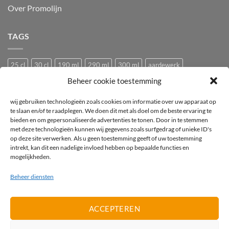
Over Promolijn
TAGS
25 cl
30 cl
190 ml
290 ml
300 ml
aardewerk
Beheer cookie toestemming
Bedrukken
Bedrukking
bedrukt
Bedrukt wijnglas
Beker
bier
bierglas
Camping glazen
Caravan glazen
eierdopje
wij gebruiken technologieën zoals cookies om informatie over uw apparaat op
te slaan en/of te raadplegen. We doen dit met als doel om de beste ervaring te
Festival glas
haan
hen
Horeca wijnglas
Kip
Kunststof
bieden en om gepersonaliseerde advertenties te tonen. Door in te stemmen
met deze technologieën kunnen wij gegevens zoals surfgedrag of unieke ID's
logo
mok
mus
Pasabahce
pluimvee
porselein
Proefglas
op deze site verwerken. Als u geen toestemming geeft of uw toestemming
proefglazen
Recyclebaar
rode wijnglas
Royal Leerdam
intrekt, kan dit een nadelige invloed hebben op bepaalde functies en
mogelijkheden.
Stapelbaar
Tasting
tea-for-one
Theepot
theepotje
Tritan
Beheer diensten
vogel
vogeltje
Wijnglas
wit
witte wijnglas
zwart
ACCEPTEREN
IDeal
PayPal
Invoice