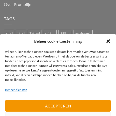
Over Promolijn
TAGS
25 cl
30 cl
190 ml
290 ml
300 ml
aardewerk
Beheer cookie toestemming
Bedrukken
Bedrukking
bedrukt
Bedrukt wijnglas
Beker
bier
bierglas
Camping glazen
Caravan glazen
eierdopje
wij gebruiken technologieën zoals cookies om informatie over uw apparaat op
te slaan en/of te raadplegen. We doen dit met als doel om de beste ervaring te
Festival glas
haan
hen
Horeca wijnglas
Kip
Kunststof
bieden en om gepersonaliseerde advertenties te tonen. Door in te stemmen
met deze technologieën kunnen wij gegevens zoals surfgedrag of unieke ID's
logo
mok
mus
Pasabahce
pluimvee
porselein
Proefglas
op deze site verwerken. Als u geen toestemming geeft of uw toestemming
proefglazen
Recyclebaar
rode wijnglas
Royal Leerdam
intrekt, kan dit een nadelige invloed hebben op bepaalde functies en
mogelijkheden.
Stapelbaar
Tasting
tea-for-one
Theepot
theepotje
Tritan
Beheer diensten
vogel
vogeltje
Wijnglas
wit
witte wijnglas
zwart
ACCEPTEREN
IDeal
PayPal
Invoice