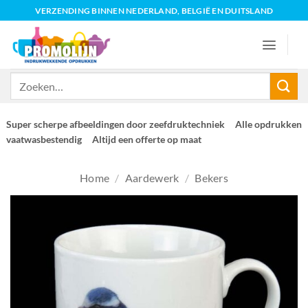
Ga
VERZENDING BINNEN NEDERLAND, BELGIË EN DUITSLAND
naar
inhoud
Zoeken
naar:
Super scherpe afbeeldingen door zeefdruktechniek
Alle opdrukken
vaatwasbestendig
Altijd een offerte op maat
Home
/
Aardewerk
/
Bekers