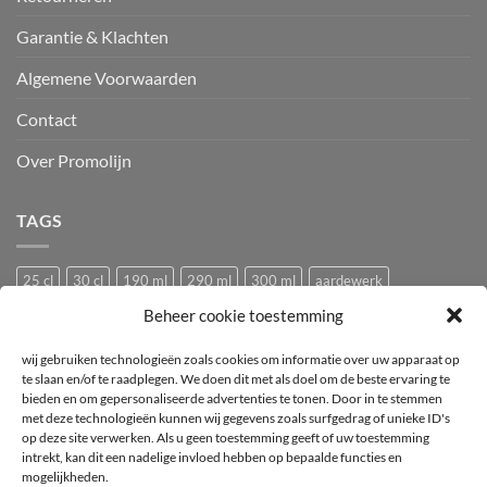
Garantie & Klachten
Algemene Voorwaarden
Contact
Over Promolijn
TAGS
25 cl
30 cl
190 ml
290 ml
300 ml
aardewerk
Beheer cookie toestemming
Bedrukken
Bedrukking
bedrukt
Bedrukt wijnglas
Beker
bier
bierglas
Camping glazen
Caravan glazen
eierdopje
wij gebruiken technologieën zoals cookies om informatie over uw apparaat op
te slaan en/of te raadplegen. We doen dit met als doel om de beste ervaring te
Festival glas
haan
hen
Horeca wijnglas
Kip
Kunststof
bieden en om gepersonaliseerde advertenties te tonen. Door in te stemmen
met deze technologieën kunnen wij gegevens zoals surfgedrag of unieke ID's
logo
mok
mus
Pasabahce
pluimvee
porselein
Proefglas
op deze site verwerken. Als u geen toestemming geeft of uw toestemming
proefglazen
Recyclebaar
rode wijnglas
Royal Leerdam
intrekt, kan dit een nadelige invloed hebben op bepaalde functies en
mogelijkheden.