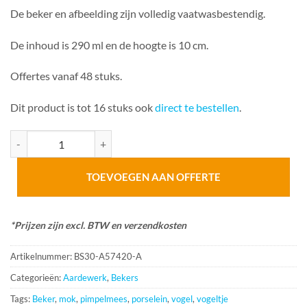
De beker en afbeelding zijn volledig vaatwasbestendig.
De inhoud is 290 ml en de hoogte is 10 cm.
Offertes vanaf 48 stuks.
Dit product is tot 16 stuks ook
direct te bestellen
.
Beker Pimpelmees aantal
TOEVOEGEN AAN OFFERTE
*Prijzen zijn excl. BTW en verzendkosten
Artikelnummer:
BS30-A57420-A
Categorieën:
Aardewerk
,
Bekers
Tags:
Beker
,
mok
,
pimpelmees
,
porselein
,
vogel
,
vogeltje