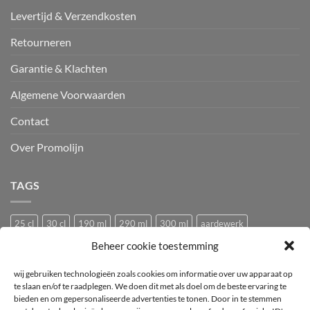
Levertijd & Verzendkosten
Retourneren
Garantie & Klachten
Algemene Voorwaarden
Contact
Over Promolijn
TAGS
25 cl
30 cl
190 ml
290 ml
300 ml
aardewerk
Beheer cookie toestemming
Bedrukken
Bedrukking
bedrukt
Bedrukt wijnglas
Beker
bier
bierglas
Camping glazen
Caravan glazen
eierdopje
wij gebruiken technologieën zoals cookies om informatie over uw apparaat op
te slaan en/of te raadplegen. We doen dit met als doel om de beste ervaring te
Festival glas
haan
hen
Horeca wijnglas
Kip
Kunststof
bieden en om gepersonaliseerde advertenties te tonen. Door in te stemmen