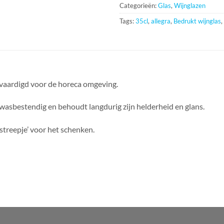
Categorieën:
Glas
,
Wijnglazen
Tags:
35cl
,
allegra
,
Bedrukt wijnglas
,
vervaardigd voor de horeca omgeving.
atwasbestendig en behoudt langdurig zijn helderheid en glans.
streepje’ voor het schenken.