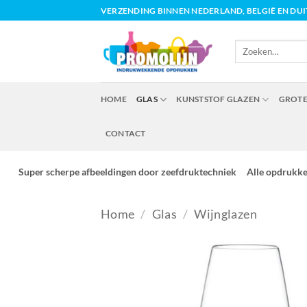
Ga
VERZENDING BINNEN NEDERLAND, BELGIË EN DU
naar
inhoud
Zoeken
naar:
HOME
GLAS
KUNSTSTOF GLAZEN
GROTE
CONTACT
Super scherpe afbeeldingen door zeefdruktechniek
Alle opdrukk
Home
/
Glas
/
Wijnglazen