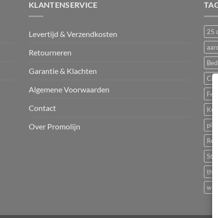
KLANTENSERVICE
TA
25 c
Levertijd & Verzendkosten
aar
Retourneren
Bed
Garantie & Klachten
Cam
Algemene Voorwaarden
Fest
Contact
Kun
plu
Over Promolijn
Rec
Sta
the
wit