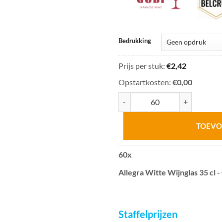
Bedrukking
Prijs per stuk:
€
2,42
Opstartkosten:
€0,00
Allegra Witte Wijnglas 35 cl aanta
TOEVO
60
x
Allegra Witte Wijnglas 35 cl 
Staffelprijzen