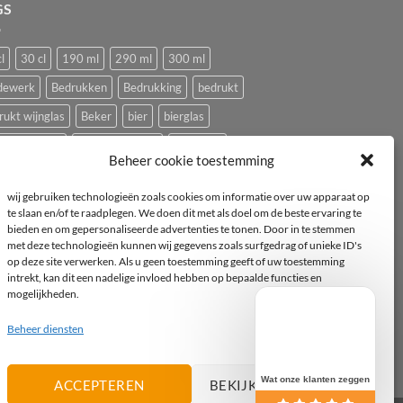
GS
l
30 cl
190 ml
290 ml
300 ml
dewerk
Bedrukken
Bedrukking
bedrukt
rukt wijnglas
Beker
bier
bierglas
ping glazen
Caravan glazen
eierdopje
Beheer cookie toestemming
ival glas
haan
hen
Horeca wijnglas
Kip
wij gebruiken technologieën zoals cookies om informatie over uw apparaat op
ststof
logo
mok
mus
Pasabahce
te slaan en/of te raadplegen. We doen dit met als doel om de beste ervaring te
bieden en om gepersonaliseerde advertenties te tonen. Door in te stemmen
imvee
porselein
Proefglas
proefglazen
met deze technologieën kunnen wij gegevens zoals surfgedrag of unieke ID's
yclebaar
rode wijnglas
Royal Leerdam
op deze site verwerken. Als u geen toestemming geeft of uw toestemming
intrekt, kan dit een nadelige invloed hebben op bepaalde functies en
pelbaar
Tasting
tea-for-one
Theepot
mogelijkheden.
epotje
Tritan
vogel
vogeltje
Wijnglas
Beheer diensten
witte wijnglas
zwart
Wat onze klanten zeggen
ACCEPTEREN
BEKIJK VOORKEUREN