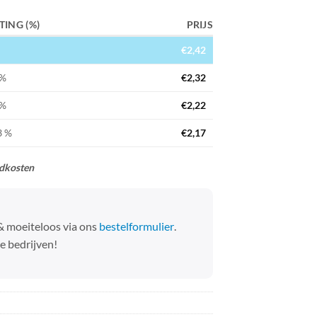
TING (%)
PRIJS
€
2,42
 %
€
2,32
 %
€
2,22
3 %
€
2,17
ndkosten
 & moeiteloos via ons
bestelformulier
.
e bedrijven!