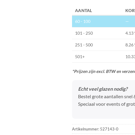
AANTAL
KOR
60 - 100
—
101 - 250
4.13
251 - 500
8.26
501+
10.3
*Prijzen zijn excl. BTW en verze
Echt veel glazen nodig?
Bestel grote aantallen snel
Speciaal voor events of grot
Artikelnummer:
527143-0