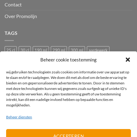
Contact
Over Promolijn
TAGS
25 cl
30 cl
190 ml
290 ml
300 ml
aardewerk
Beheer cookie toestemming
Bedrukken
Bedrukking
bedrukt
Bedrukt wijnglas
Beker
bier
bierglas
Camping glazen
Caravan glazen
eierdopje
wij gebruiken technologieën zoals cookies om informatie over uw apparaat op
te slaan en/of te raadplegen. We doen dit met als doel om de beste ervaring te
Festival glas
haan
hen
Horeca wijnglas
Kip
Kunststof
bieden en om gepersonaliseerde advertenties te tonen. Door in te stemmen
met deze technologieën kunnen wij gegevens zoals surfgedrag of unieke ID's
logo
mok
mus
Pasabahce
pluimvee
porselein
Proefglas
op deze site verwerken. Als u geen toestemming geeft of uw toestemming
proefglazen
Recyclebaar
rode wijnglas
Royal Leerdam
intrekt, kan dit een nadelige invloed hebben op bepaalde functies en
mogelijkheden.
Stapelbaar
Tasting
tea-for-one
Theepot
theepotje
Tritan
Beheer diensten
vogel
vogeltje
Wijnglas
wit
witte wijnglas
zwart
ACCEPTEREN