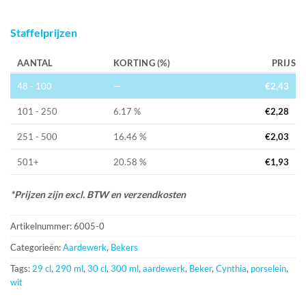
Staffelprijzen
AANTAL
KORTING (%)
PRIJS
48 - 100
—
€
2,43
101 - 250
6.17 %
€
2,28
251 - 500
16.46 %
€
2,03
501+
20.58 %
€
1,93
*Prijzen zijn excl. BTW en verzendkosten
Artikelnummer:
6005-0
Categorieën:
Aardewerk
,
Bekers
Tags:
29 cl
,
290 ml
,
30 cl
,
300 ml
,
aardewerk
,
Beker
,
Cynthia
,
porselein
,
wit