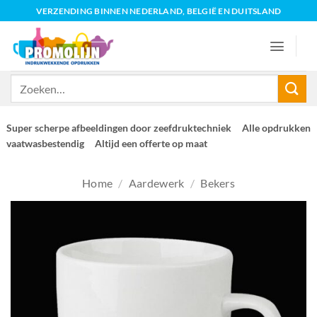
Ga
VERZENDING BINNEN NEDERLAND, BELGIË EN DUITSLAND
naar
inhoud
Zoeken
naar:
Super scherpe afbeeldingen door zeefdruktechniek
Alle opdrukken
vaatwasbestendig
Altijd een offerte op maat
Home
/
Aardewerk
/
Bekers