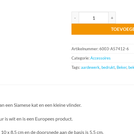
Beker Kat aantal
TOEVOEG
Artikelnummer:
6003-A57412-6
Categorie:
Accessoires
Tags:
aardewerk
,
bedrukt
,
Beker
,
be
n een Siamese kat en een kleine vlinder.
eur is wit en is een Europees product.
 10 x 8,5 cm en de doorsnede aan de basis is 5,5 cm.