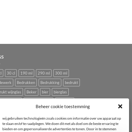
GS
l
30 cl
190 ml
290 ml
300 ml
dewerk
Bedrukken
Bedrukking
bedrukt
rukt wijnglas
Beker
bier
bierglas
ping glazen
Caravan glazen
eierdopje
Beheer cookie toestemming
ival glas
haan
hen
Horeca wijnglas
Kip
wij gebruiken technologieën zoals cookies om informatie over uw apparaat op
ststof
logo
mok
mus
Pasabahce
te slaan en/of te raadplegen. We doen dit met als doel om de beste ervaring te
bieden en om gepersonaliseerde advertenties te tonen. Door in te stemmen
imvee
porselein
Proefglas
proefglazen