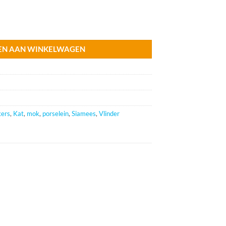
EN AAN WINKELWAGEN
kers
,
Kat
,
mok
,
porselein
,
Siamees
,
Vlinder