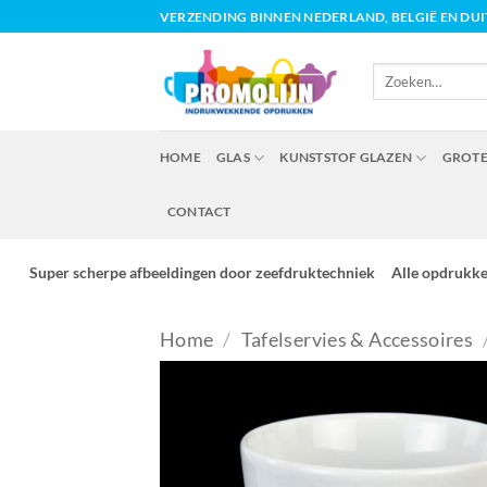
Ga
VERZENDING BINNEN NEDERLAND, BELGIË EN DU
naar
inhoud
Zoeken
naar:
HOME
GLAS
KUNSTSTOF GLAZEN
GROTE
CONTACT
Super scherpe afbeeldingen door zeefdruktechniek
Alle opdrukk
Home
/
Tafelservies & Accessoires