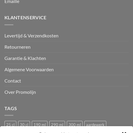
Emaille
KLANTENSERVICE
Levertijd & Verzendkosten
Retourneren
Garantie & Klachten
Algemene Voorwaarden
Contact
Over Promolijn
TAGS
25 cl
30 cl
190 ml
290 ml
300 ml
aardewerk