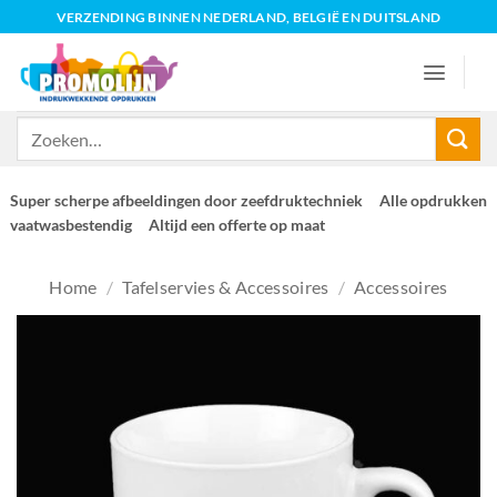
Ga
VERZENDING BINNEN NEDERLAND, BELGIË EN DUITSLAND
naar
inhoud
Zoeken
naar:
Super scherpe afbeeldingen door zeefdruktechniek
Alle opdrukken
vaatwasbestendig
Altijd een offerte op maat
Home
/
Tafelservies & Accessoires
/
Accessoires