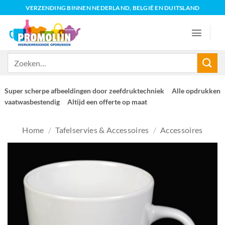
Ga
VERZENDING BINNEN NEDERLAND, BELGIË EN DUITSLAND
naar
inhoud
Zoeken
naar:
Super scherpe afbeeldingen door zeefdruktechniek
Alle opdrukken
vaatwasbestendig
Altijd een offerte op maat
Home
/
Tafelservies & Accessoires
/
Accessoires