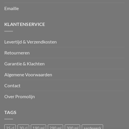
Emaille
KLANTENSERVICE
Levertijd & Verzendkosten
Retourneren
Garantie & Klachten
Algemene Voorwaarden
Contact
Over Promolijn
TAGS
25 cl
30 cl
190 ml
290 ml
300 ml
aardewerk