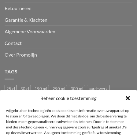
Retourneren
Garantie & Klachten
Algemene Voorwaarden
Contact
Over Promolijn
TAGS
25 cl
30 cl
190 ml
290 ml
300 ml
aardewerk
Beheer cookie toestemming
Bedrukken
Bedrukking
bedrukt
Bedrukt wijnglas
Beker
bier
bierglas
Camping glazen
Caravan glazen
eierdopje
wij gebruiken technologieën zoals cookies om informatie over uw apparaat op
te slaan en/of te raadplegen. We doen dit met als doel om de beste ervaring te
Festival glas
haan
hen
Horeca wijnglas
Kip
Kunststof
bieden en om gepersonaliseerde advertenties te tonen. Door in te stemmen
met deze technologieën kunnen wij gegevens zoals surfgedrag of unieke ID's
logo
mok
mus
Pasabahce
pluimvee
porselein
Proefglas
op deze site verwerken. Als u geen toestemming geeft of uw toestemming