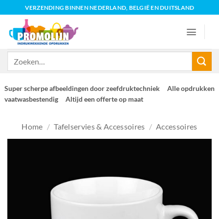
Ga
VERZENDING BINNEN NEDERLAND, BELGIË EN DUITSLAND
naar
inhoud
Zoeken
naar:
Super scherpe afbeeldingen door zeefdruktechniek
Alle opdrukken
vaatwasbestendig
Altijd een offerte op maat
Home
/
Tafelservies & Accessoires
/
Accessoires