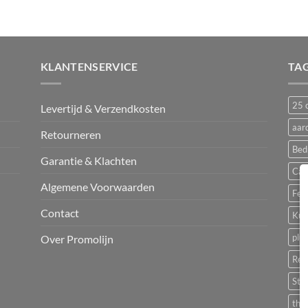
KLANTENSERVICE
TA
25 c
Levertijd & Verzendkosten
aar
Retourneren
Bed
Garantie & Klachten
Cam
Algemene Voorwaarden
Fest
Contact
Kun
plu
Over Promolijn
Rec
Sta
the