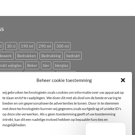
GS
l
30 cl
190 ml
290 ml
300 ml
dewerk
Bedrukken
Bedrukking
bedrukt
rukt wijnglas
Beker
bier
bierglas
ping glazen
Caravan glazen
eierdopje
Beheer cookie toestemming
ival glas
haan
hen
Horeca wijnglas
Kip
wij gebruiken technologieën zoals cookies om informatie over uw apparaat op
ststof
logo
mok
mus
Pasabahce
te slaan en/of te raadplegen. We doen dit met als doel om de beste ervaring te
bieden en om gepersonaliseerde advertenties te tonen. Door in te stemmen
imvee
porselein
Proefglas
proefglazen
met deze technologieën kunnen wij gegevens zoals surfgedrag of unieke ID's
yclebaar
rode wijnglas
Royal Leerdam
op deze site verwerken. Als u geen toestemming geeft of uw toestemming
intrekt, kan dit een nadelige invloed hebben op bepaalde functies en
pelbaar
Tasting
tea-for-one
Theepot
mogelijkheden.
epotje
Tritan
vogel
vogeltje
Wijnglas