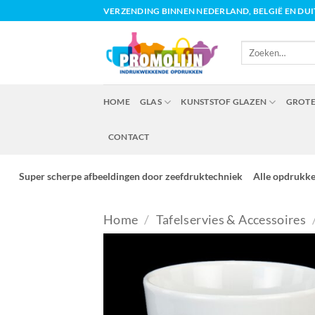
Ga
VERZENDING BINNEN NEDERLAND, BELGIË EN DU
naar
inhoud
Zoeken
naar:
HOME
GLAS
KUNSTSTOF GLAZEN
GROTE
CONTACT
Super scherpe afbeeldingen door zeefdruktechniek
Alle opdrukk
Home
/
Tafelservies & Accessoires