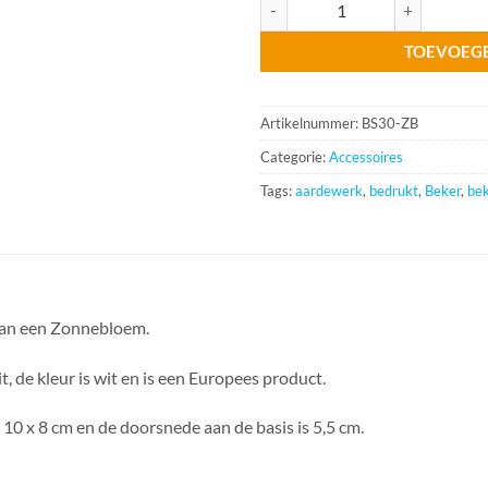
TOEVOEG
Artikelnummer:
BS30-ZB
Categorie:
Accessoires
Tags:
aardewerk
,
bedrukt
,
Beker
,
be
van een Zonnebloem.
t, de kleur is wit en is een Europees product.
 10 x 8 cm en de doorsnede aan de basis is 5,5 cm.