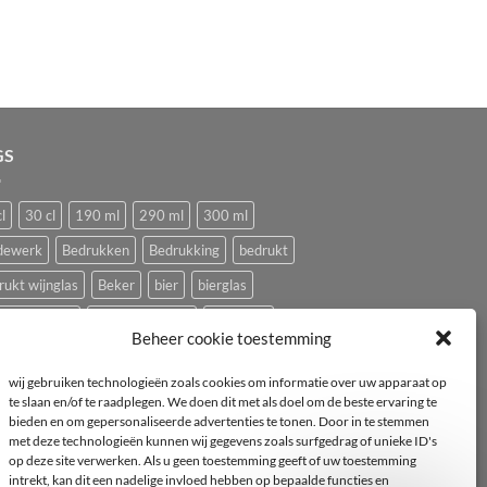
GS
l
30 cl
190 ml
290 ml
300 ml
dewerk
Bedrukken
Bedrukking
bedrukt
rukt wijnglas
Beker
bier
bierglas
ping glazen
Caravan glazen
eierdopje
Beheer cookie toestemming
ival glas
haan
hen
Horeca wijnglas
Kip
wij gebruiken technologieën zoals cookies om informatie over uw apparaat op
ststof
logo
mok
mus
Pasabahce
te slaan en/of te raadplegen. We doen dit met als doel om de beste ervaring te
bieden en om gepersonaliseerde advertenties te tonen. Door in te stemmen
imvee
porselein
Proefglas
proefglazen
met deze technologieën kunnen wij gegevens zoals surfgedrag of unieke ID's
yclebaar
rode wijnglas
Royal Leerdam
op deze site verwerken. Als u geen toestemming geeft of uw toestemming
intrekt, kan dit een nadelige invloed hebben op bepaalde functies en