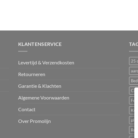
KLANTENSERVICE
TA
25 c
Levertijd & Verzendkosten
aar
Retourneren
Bed
Garantie & Klachten
Cam
Algemene Voorwaarden
Fest
Contact
Kun
plu
Over Promolijn
Rec