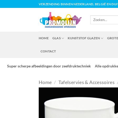
Ga
VERZENDING BINNEN NEDERLAND, BELGIË EN DU
naar
inhoud
Zoeken
naar:
HOME
GLAS
KUNSTSTOF GLAZEN
GROTE
CONTACT
Super scherpe afbeeldingen door zeefdruktechniek
Alle opdrukk
Home
/
Tafelservies & Accessoires