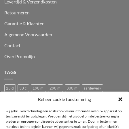
Levertijd & Verzendkosten
Retourneren
Garantie & Klachten
Algemene Voorwaarden
Contact
Over Promolijn
TAGS
25 cl
30 cl
190 ml
290 ml
300 ml
aardewerk
Bedrukken
Bedrukking
bedrukt
Bedrukt wijnglas
Beker
Beheer cookie toestemming
bier
bierglas
Camping glazen
Caravan glazen
eierdopje
wij gebruiken technologieën zoals cookies om informatie over uw apparaat op
Festival glas
haan
hen
Horeca wijnglas
Kip
Kunststof
te slaan en/of te raadplegen. We doen dit met als doel om de beste ervaring te
bieden en om gepersonaliseerde advertenties te tonen. Door in te stemmen
logo
mok
mus
Pasabahce
pluimvee
porselein
Proefglas
met deze technologieën kunnen wij gegevens zoals surfgedrag of unieke ID's