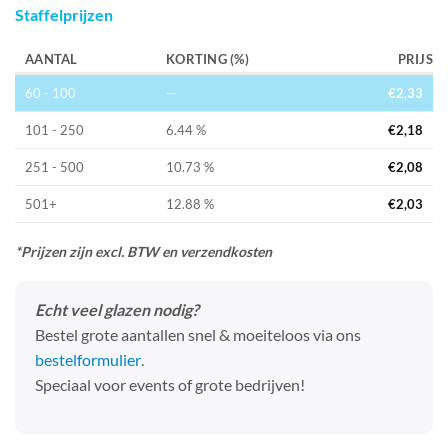
Staffelprijzen
AANTAL
KORTING (%)
PRIJS
60 - 100
—
€
2,33
101 - 250
6.44 %
€
2,18
251 - 500
10.73 %
€
2,08
501+
12.88 %
€
2,03
*Prijzen zijn excl. BTW en verzendkosten
Echt veel glazen nodig?
Bestel grote aantallen snel & moeiteloos via ons
bestelformulier
.
Speciaal voor events of grote bedrijven!