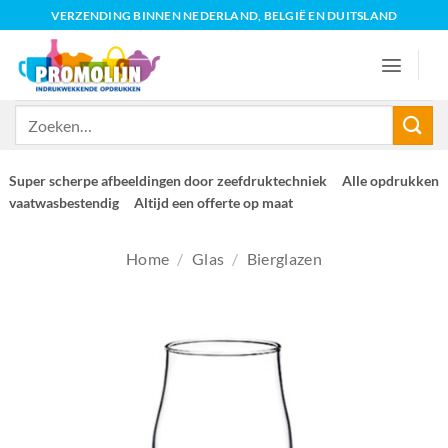
Ga
VERZENDING BINNEN NEDERLAND, BELGIË EN DUITSLAND
naar
inhoud
Zoeken
naar:
Super scherpe afbeeldingen door zeefdruktechniek
Alle opdrukken
vaatwasbestendig
Altijd een offerte op maat
Home
/
Glas
/
Bierglazen