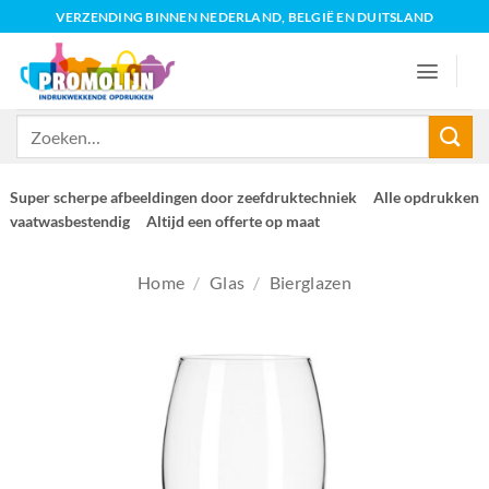
Ga
VERZENDING BINNEN NEDERLAND, BELGIË EN DUITSLAND
naar
inhoud
Zoeken
naar:
Super scherpe afbeeldingen door zeefdruktechniek
Alle opdrukken
vaatwasbestendig
Altijd een offerte op maat
Home
/
Glas
/
Bierglazen