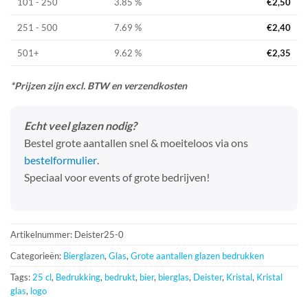
101 - 250
3.85 %
€
2,50
251 - 500
7.69 %
€
2,40
501+
9.62 %
€
2,35
*Prijzen zijn excl. BTW en verzendkosten
Echt veel glazen nodig?
Bestel grote aantallen snel & moeiteloos via ons
bestelformulier
.
Speciaal voor events of grote bedrijven!
Artikelnummer:
Deister25-0
Categorieën:
Bierglazen
,
Glas
,
Grote aantallen glazen bedrukken
Tags:
25 cl
,
Bedrukking
,
bedrukt
,
bier
,
bierglas
,
Deister
,
Kristal
,
Kristal
glas
,
logo