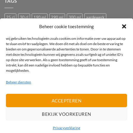
TAGS
25 cl
30 cl
190 ml
290 ml
300 ml
aardewerk
Beheer cookie toestemming
Bedrukken
Bedrukking
bedrukt
Bedrukt wijnglas
Beker
bier
bierglas
Camping glazen
Caravan glazen
eierdopje
wij gebruiken technologieën zoals cookies om informatie over uw apparaat op
te slaan en/of te raadplegen. We doen dit met als doel om de beste ervaring te
Festival glas
haan
hen
Horeca wijnglas
Kip
Kunststof
bieden en om gepersonaliseerde advertenties te tonen. Door in te stemmen
met deze technologieën kunnen wij gegevens zoals surfgedrag of unieke ID's
logo
mok
mus
Pasabahce
pluimvee
porselein
Proefglas
op deze site verwerken. Als u geen toestemming geeft of uw toestemming
proefglazen
Recyclebaar
rode wijnglas
Royal Leerdam
intrekt, kan dit een nadelige invloed hebben op bepaalde functies en
mogelijkheden.
Stapelbaar
Tasting
tea-for-one
Theepot
theepotje
Tritan
Beheer diensten
vogel
vogeltje
Wijnglas
wit
witte wijnglas
zwart
ACCEPTEREN
IDeal
PayPal
Invoice
BEKIJK VOORKEUREN
PRIVACYVERKLARING
Privacyverklaring
2026 ©
Promolijn