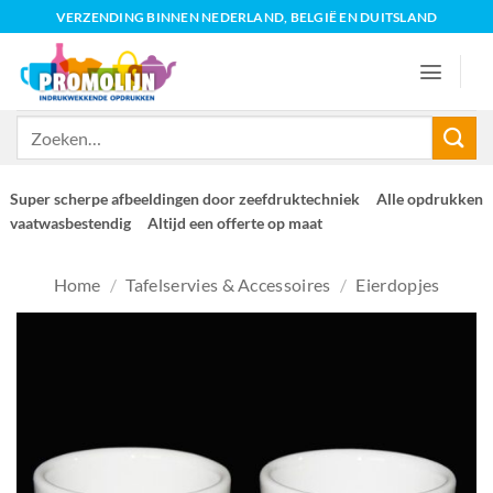
Ga
VERZENDING BINNEN NEDERLAND, BELGIË EN DUITSLAND
naar
inhoud
Zoeken
naar:
Super scherpe afbeeldingen door zeefdruktechniek
Alle opdrukken
vaatwasbestendig
Altijd een offerte op maat
Home
/
Tafelservies & Accessoires
/
Eierdopjes