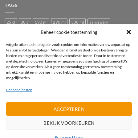
TAGS
25 cl
30 cl
190 ml
290 ml
300 ml
aardewerk
Beheer cookie toestemming
Bedrukken
Bedrukking
bedrukt
Bedrukt wijnglas
Beker
bier
bierglas
Camping glazen
Caravan glazen
eierdopje
wij gebruiken technologieën zoals cookies om informatie over uw apparaat op
te slaan en/of te raadplegen. We doen dit met als doel om de beste ervaring te
Festival glas
haan
hen
Horeca wijnglas
Kip
Kunststof
bieden en om gepersonaliseerde advertenties te tonen. Door in te stemmen
met deze technologieën kunnen wij gegevens zoals surfgedrag of unieke ID's
logo
mok
mus
Pasabahce
pluimvee
porselein
Proefglas
op deze site verwerken. Als u geen toestemming geeft of uw toestemming
proefglazen
Recyclebaar
rode wijnglas
Royal Leerdam
intrekt, kan dit een nadelige invloed hebben op bepaalde functies en
mogelijkheden.
Stapelbaar
Tasting
tea-for-one
Theepot
theepotje
Tritan
Beheer diensten
vogel
vogeltje
Wijnglas
wit
witte wijnglas
zwart
ACCEPTEREN
IDeal
PayPal
Invoice
BEKIJK VOORKEUREN
PRIVACYVERKLARING
Privacyverklaring