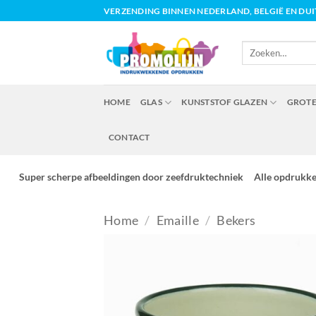
Ga
VERZENDING BINNEN NEDERLAND, BELGIË EN DU
naar
inhoud
Zoeken
naar:
HOME
GLAS
KUNSTSTOF GLAZEN
GROTE
CONTACT
Super scherpe afbeeldingen door zeefdruktechniek
Alle opdrukk
Home
/
Emaille
/
Bekers