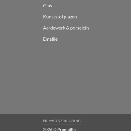
Glas
Kunststof glazen
Aardewerk & porselein
Emaille
PRIVACYVERKLARING
2026 ©
Promolijn