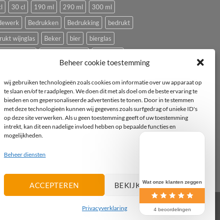
l
30 cl
190 ml
290 ml
300 ml
dewerk
Bedrukken
Bedrukking
bedrukt
rukt wijnglas
Beker
bier
bierglas
ping glazen
Caravan glazen
eierdopje
Beheer cookie toestemming
ival glas
haan
hen
Horeca wijnglas
Kip
wij gebruiken technologieën zoals cookies om informatie over uw apparaat op
ststof
logo
mok
mus
Pasabahce
te slaan en/of te raadplegen. We doen dit met als doel om de beste ervaring te
bieden en om gepersonaliseerde advertenties te tonen. Door in te stemmen
imvee
porselein
Proefglas
proefglazen
met deze technologieën kunnen wij gegevens zoals surfgedrag of unieke ID's
yclebaar
rode wijnglas
Royal Leerdam
op deze site verwerken. Als u geen toestemming geeft of uw toestemming
intrekt, kan dit een nadelige invloed hebben op bepaalde functies en
pelbaar
Tasting
tea-for-one
Theepot
mogelijkheden.
epotje
Tritan
vogel
vogeltje
Wijnglas
Beheer diensten
witte wijnglas
zwart
Wat onze klanten zeggen
ACCEPTEREN
BEKIJK VOORKEUREN
Privacyverklaring
IDeal
PayPal
Invoice
4 beoordelingen