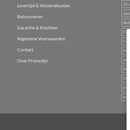
25 c
Levertijd & Verzendkosten
aar
Retourneren
Bed
Garantie & Klachten
Cam
Algemene Voorwaarden
Fest
Contact
Kun
plu
Over Promolijn
Rec
Sta
the
wit