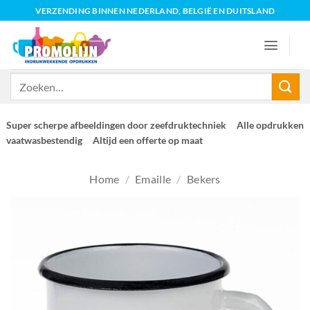
Ga
VERZENDING BINNEN NEDERLAND, BELGIË EN DUITSLAND
naar
inhoud
Zoeken
naar:
Super scherpe afbeeldingen door zeefdruktechniek
Alle opdrukken
vaatwasbestendig
Altijd een offerte op maat
Home
/
Emaille
/
Bekers