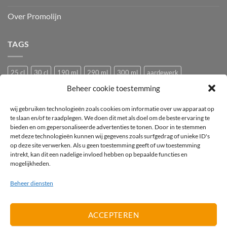
Over Promolijn
TAGS
25 cl
30 cl
190 ml
290 ml
300 ml
aardewerk
Beheer cookie toestemming
Bedrukken
Bedrukking
bedrukt
Bedrukt wijnglas
Beker
bier
bierglas
Camping glazen
Caravan glazen
eierdopje
wij gebruiken technologieën zoals cookies om informatie over uw apparaat op
te slaan en/of te raadplegen. We doen dit met als doel om de beste ervaring te
Festival glas
haan
hen
Horeca wijnglas
Kip
Kunststof
bieden en om gepersonaliseerde advertenties te tonen. Door in te stemmen
met deze technologieën kunnen wij gegevens zoals surfgedrag of unieke ID's
logo
mok
mus
Pasabahce
pluimvee
porselein
Proefglas
op deze site verwerken. Als u geen toestemming geeft of uw toestemming
proefglazen
Recyclebaar
rode wijnglas
Royal Leerdam
intrekt, kan dit een nadelige invloed hebben op bepaalde functies en
mogelijkheden.
Stapelbaar
Tasting
tea-for-one
Theepot
theepotje
Tritan
Beheer diensten
vogel
vogeltje
Wijnglas
wit
witte wijnglas
zwart
ACCEPTEREN