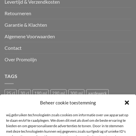
Levertijd & Verzendkosten
Retourneren
Garantie & Klachten
Algemene Voorwaarden
Contact
Over Promolijn
TAGS
25 cl
30 cl
190 ml
290 ml
300 ml
aardewerk
Beheer cookie toestemming
Bedrukken
Bedrukking
bedrukt
Bedrukt wijnglas
Beker
bier
bierglas
Camping glazen
Caravan glazen
eierdopje
wij gebruiken technologieën zoals cookies om informatie over uw apparaat op
te slaan en/of te raadplegen. We doen dit met als doel om de beste ervaring te
Festival glas
haan
hen
Horeca wijnglas
Kip
Kunststof
bieden en om gepersonaliseerde advertenties te tonen. Door in te stemmen
met deze technologieën kunnen wij gegevens zoals surfgedrag of unieke ID's
logo
mok
mus
Pasabahce
pluimvee
porselein
Proefglas