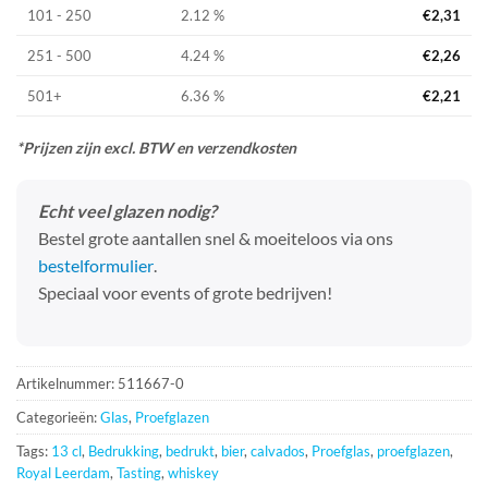
101 - 250
2.12 %
€
2,31
251 - 500
4.24 %
€
2,26
501+
6.36 %
€
2,21
*Prijzen zijn excl. BTW en verzendkosten
Echt veel glazen nodig?
Bestel grote aantallen snel & moeiteloos via ons
bestelformulier
.
Speciaal voor events of grote bedrijven!
Artikelnummer:
511667-0
Categorieën:
Glas
,
Proefglazen
Tags:
13 cl
,
Bedrukking
,
bedrukt
,
bier
,
calvados
,
Proefglas
,
proefglazen
,
Royal Leerdam
,
Tasting
,
whiskey