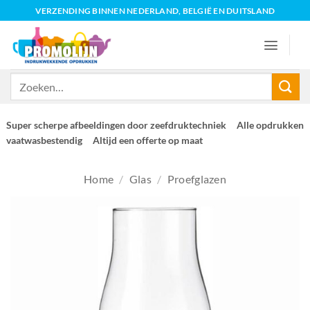
Ga
VERZENDING BINNEN NEDERLAND, BELGIË EN DUITSLAND
naar
inhoud
Zoeken
naar:
Super scherpe afbeeldingen door zeefdruktechniek
Alle opdrukken
vaatwasbestendig
Altijd een offerte op maat
Home
/
Glas
/
Proefglazen