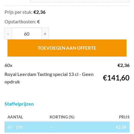
Prijs per stuk:
€
2,36
Opstartkosten:
€
Royal Leerdam Tasting special 13 cl aantal
TOEVOEGEN AAN OFFERTE
60
x
€
2,36
Royal Leerdam Tasting special 13 cl - Geen
€
141,60
opdruk
Staffelprijzen
AANTAL
KORTING (%)
PRIJS
60 - 100
—
€
2,36