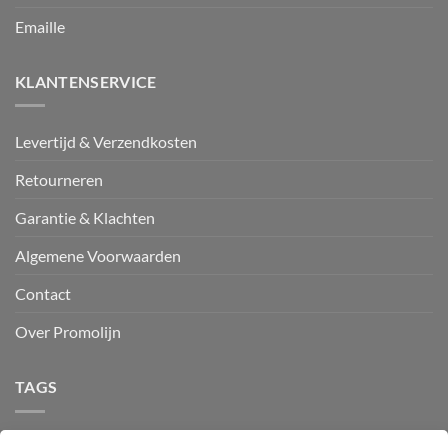
Emaille
KLANTENSERVICE
Levertijd & Verzendkosten
Retourneren
Garantie & Klachten
Algemene Voorwaarden
Contact
Over Promolijn
TAGS
25 cl
30 cl
190 ml
290 ml
300 ml
aardewerk