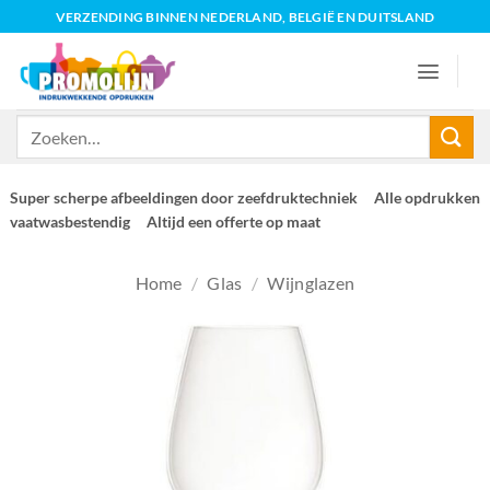
Ga
VERZENDING BINNEN NEDERLAND, BELGIË EN DUITSLAND
naar
inhoud
Zoeken
naar:
Super scherpe afbeeldingen door zeefdruktechniek
Alle opdrukken
vaatwasbestendig
Altijd een offerte op maat
Home
/
Glas
/
Wijnglazen