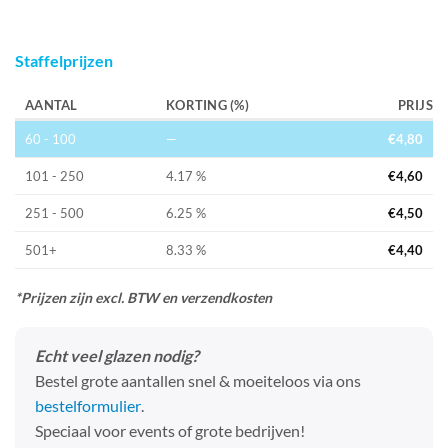
Staffelprijzen
AANTAL
KORTING (%)
PRIJS
60 - 100
—
€
4,80
101 - 250
4.17 %
€
4,60
251 - 500
6.25 %
€
4,50
501+
8.33 %
€
4,40
*Prijzen zijn excl. BTW en verzendkosten
Echt veel glazen nodig?
Bestel grote aantallen snel & moeiteloos via ons
bestelformulier
.
Speciaal voor events of grote bedrijven!