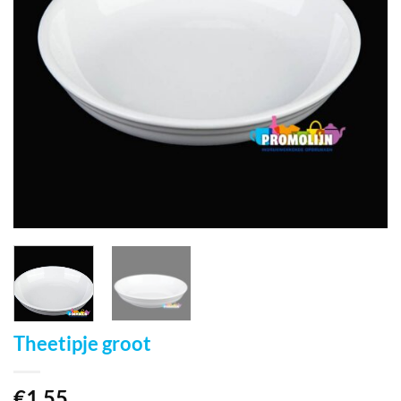
Theetipje groot
€
1,55