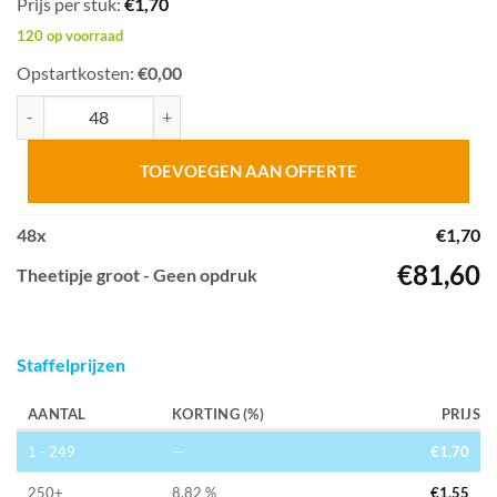
Prijs per stuk:
€
1,70
120 op voorraad
Opstartkosten:
€0,00
Theetipje groot aantal
TOEVOEGEN AAN OFFERTE
48
x
€
1,70
€
81,60
Theetipje groot - Geen opdruk
Staffelprijzen
AANTAL
KORTING (%)
PRIJS
1 - 249
—
€
1,70
250+
8.82 %
€
1,55