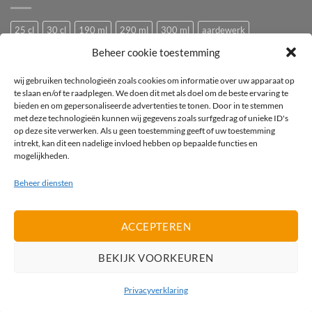
25 cl
30 cl
190 ml
290 ml
300 ml
aardewerk
Beheer cookie toestemming
Bedrukken
Bedrukking
bedrukt
Bedrukt wijnglas
Beker
bier
bierglas
Camping glazen
Caravan glazen
eierdopje
wij gebruiken technologieën zoals cookies om informatie over uw apparaat op
te slaan en/of te raadplegen. We doen dit met als doel om de beste ervaring te
Festival glas
haan
hen
Horeca wijnglas
Kip
Kunststof
bieden en om gepersonaliseerde advertenties te tonen. Door in te stemmen
met deze technologieën kunnen wij gegevens zoals surfgedrag of unieke ID's
logo
mok
mus
Pasabahce
pluimvee
porselein
Proefglas
op deze site verwerken. Als u geen toestemming geeft of uw toestemming
proefglazen
Recyclebaar
rode wijnglas
Royal Leerdam
intrekt, kan dit een nadelige invloed hebben op bepaalde functies en
mogelijkheden.
Stapelbaar
Tasting
tea-for-one
Theepot
theepotje
Tritan
Beheer diensten
vogel
vogeltje
Wijnglas
wit
witte wijnglas
zwart
ACCEPTEREN
IDeal
PayPal
Invoice
BEKIJK VOORKEUREN
PRIVACYVERKLARING
Privacyverklaring
2026 ©
Promolijn