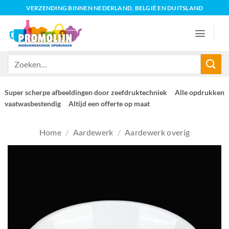
Ga
VERZENDING BINNEN NEDERLAND, BELGIË EN DUITSLAND
naar
inhoud
Zoeken
naar:
Super scherpe afbeeldingen door zeefdruktechniek
Alle opdrukken
vaatwasbestendig
Altijd een offerte op maat
Home
/
Aardewerk
/
Aardewerk overig