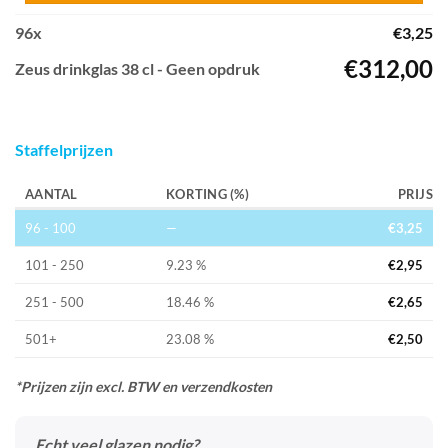
96
x
€
3,25
€
312,00
Zeus drinkglas 38 cl - Geen opdruk
Staffelprijzen
AANTAL
KORTING (%)
PRIJS
96 - 100
—
€
3,25
101 - 250
9.23 %
€
2,95
251 - 500
18.46 %
€
2,65
501+
23.08 %
€
2,50
*Prijzen zijn excl. BTW en verzendkosten
Echt veel glazen nodig?