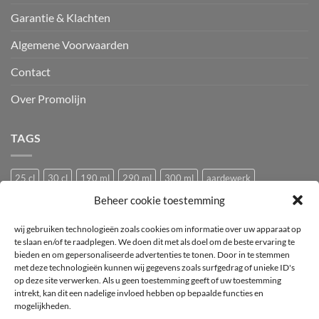
Garantie & Klachten
Algemene Voorwaarden
Contact
Over Promolijn
TAGS
25 cl
30 cl
190 ml
290 ml
300 ml
aardewerk
Beheer cookie toestemming
Bedrukken
Bedrukking
bedrukt
Bedrukt wijnglas
Beker
bier
bierglas
Camping glazen
Caravan glazen
eierdopje
wij gebruiken technologieën zoals cookies om informatie over uw apparaat op
te slaan en/of te raadplegen. We doen dit met als doel om de beste ervaring te
Festival glas
haan
hen
Horeca wijnglas
Kip
Kunststof
bieden en om gepersonaliseerde advertenties te tonen. Door in te stemmen
met deze technologieën kunnen wij gegevens zoals surfgedrag of unieke ID's
logo
mok
mus
Pasabahce
pluimvee
porselein
Proefglas
op deze site verwerken. Als u geen toestemming geeft of uw toestemming
proefglazen
Recyclebaar
rode wijnglas
Royal Leerdam
intrekt, kan dit een nadelige invloed hebben op bepaalde functies en
mogelijkheden.
Stapelbaar
Tasting
tea-for-one
Theepot
theepotje
Tritan