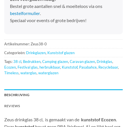
Bestel grote aantallen snel & moeiteloos via ons
bestelformulier
.
Speciaal voor events of grote bedrijven!
Artikelnummer:
Zeus38-0
Categorieën:
Drinkglazen
,
Kunststof glazen
Tags:
38 cl
,
Bedrukken
,
Camping glazen
,
Caravan glazen
,
Drinkglas
,
Ecozen
,
Festival glas
,
herbruikbaar
,
Kunststof
,
Pasabahce
,
Recyclebaar
,
Timeless
,
waterglas
,
waterglazen
BESCHRIJVING
REVIEWS
Zeus drinkglas 38 cl,
is gemaakt van de
kunststof Ecozen
.
Deze
kunststof
bevat geen PBA (bisfenol-A) en lijkt heel erg