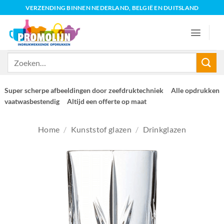
Ga
VERZENDING BINNEN NEDERLAND, BELGIË EN DUITSLAND
naar
inhoud
Zoeken
naar:
Super scherpe afbeeldingen door zeefdruktechniek
Alle opdrukken
vaatwasbestendig
Altijd een offerte op maat
Home
/
Kunststof glazen
/
Drinkglazen