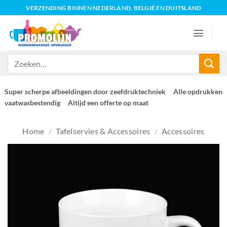
Ga
VERZENDING BINNEN NEDERLAND, BELGIË EN DUITSLAND
naar
inhoud
Zoeken
naar:
Super scherpe afbeeldingen door zeefdruktechniek
Alle opdrukken
vaatwasbestendig
Altijd een offerte op maat
Home
/
Tafelservies & Accessoires
/
Accessoires