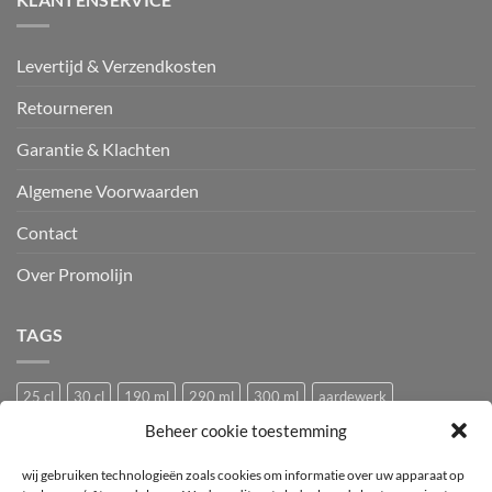
Levertijd & Verzendkosten
Retourneren
Garantie & Klachten
Algemene Voorwaarden
Contact
Over Promolijn
TAGS
25 cl
30 cl
190 ml
290 ml
300 ml
aardewerk
Beheer cookie toestemming
Bedrukken
Bedrukking
bedrukt
Bedrukt wijnglas
Beker
bier
bierglas
Camping glazen
Caravan glazen
eierdopje
wij gebruiken technologieën zoals cookies om informatie over uw apparaat op