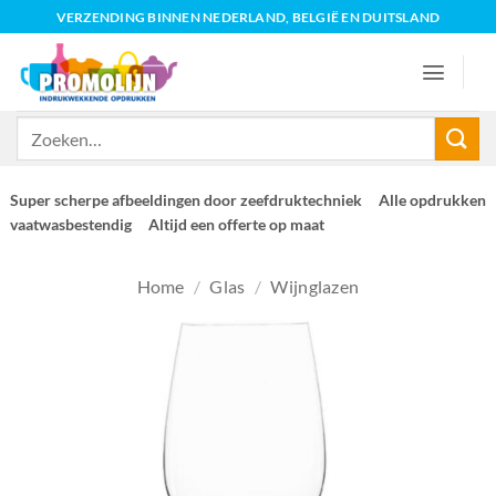
Ga
VERZENDING BINNEN NEDERLAND, BELGIË EN DUITSLAND
naar
inhoud
Zoeken
naar:
Super scherpe afbeeldingen door zeefdruktechniek
Alle opdrukken
vaatwasbestendig
Altijd een offerte op maat
Home
/
Glas
/
Wijnglazen