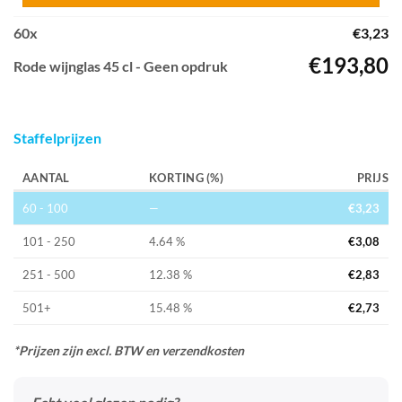
60
x
€
3,23
€
193,80
Rode wijnglas 45 cl - Geen opdruk
Staffelprijzen
AANTAL
KORTING (%)
PRIJS
60 - 100
—
€
3,23
101 - 250
4.64 %
€
3,08
251 - 500
12.38 %
€
2,83
501+
15.48 %
€
2,73
*Prijzen zijn excl. BTW en verzendkosten