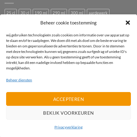
25 cl
30 cl
190 ml
290 ml
300 ml
aardewerk
Beheer cookie toestemming
Bedrukken
Bedrukking
bedrukt
Bedrukt wijnglas
Beker
bier
bierglas
Camping glazen
Caravan glazen
eierdopje
wij gebruiken technologieën zoals cookies om informatie over uw apparaat op
te slaan en/of te raadplegen. We doen dit met als doel om de beste ervaring te
Festival glas
haan
hen
Horeca wijnglas
Kip
Kunststof
bieden en om gepersonaliseerde advertenties te tonen. Door in te stemmen
met deze technologieën kunnen wij gegevens zoals surfgedrag of unieke ID's
logo
mok
mus
Pasabahce
pluimvee
porselein
Proefglas
op deze site verwerken. Als u geen toestemming geeft of uw toestemming
proefglazen
Recyclebaar
rode wijnglas
Royal Leerdam
intrekt, kan dit een nadelige invloed hebben op bepaalde functies en
mogelijkheden.
Stapelbaar
Tasting
tea-for-one
Theepot
theepotje
Tritan
Beheer diensten
vogel
vogeltje
Wijnglas
wit
witte wijnglas
zwart
ACCEPTEREN
IDeal
PayPal
Invoice
BEKIJK VOORKEUREN
PRIVACYVERKLARING
Privacyverklaring
2026 ©
Promolijn